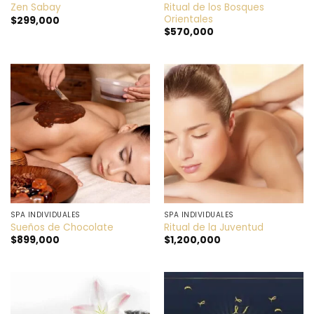
Ritual de los Bosques
Zen Sabay
Orientales
$
299,000
$
570,000
SPA INDIVIDUALES
SPA INDIVIDUALES
Sueños de Chocolate
Ritual de la Juventud
$
899,000
$
1,200,000