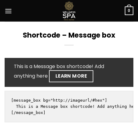
Saltar
al
0
contenido
Shortcode – Message box
This is a Message box shortcode! Add
anything here
LEARN MORE
[message_box bg="http://imageurl/#hex"]

  This is a Message box shortcode! Add anything her