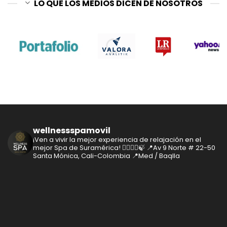
LO QUE LOS MEDIOS DICEN DE NOSOTROS
wellnessspamovil
¡Ven a vivir la mejor experiencia de relajación en el
mejor Spa de Suramérica! 🧘‍♂️🧘‍♀️🍃
📍Av 9 Norte # 22-50
Santa Mónica, Cali-Colombia
📍Med / Baqlla