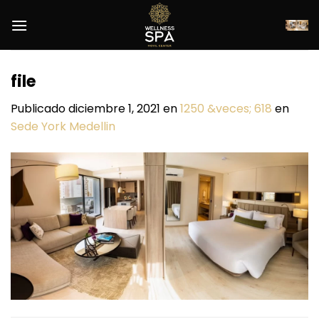
Saltar
al
contenido
file
Publicado
diciembre 1, 2021
en
1250 &veces; 618
en
Sede York Medellin