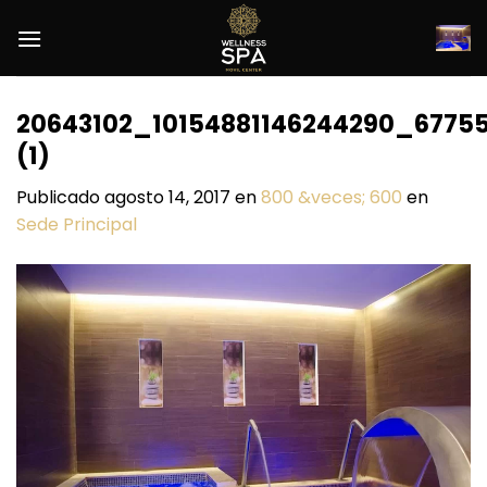
Saltar
al
contenido
20643102_10154881146244290_6775
(1)
Publicado
agosto 14, 2017
en
800 &veces; 600
en
Sede Principal