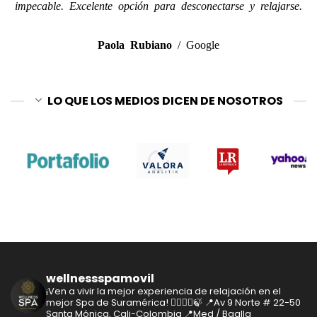
impecable. Excelente opción para desconectarse y relajarse.
Paola Rubiano
/
Google
LO QUE LOS MEDIOS DICEN DE NOSOTROS
wellnessspamovil
¡Ven a vivir la mejor experiencia de relajación en el
mejor Spa de Suramérica! 🧘‍♂️🧘‍♀️🍃
📍Av 9 Norte # 22-50
Santa Mónica, Cali-Colombia
📍Med / Baqlla