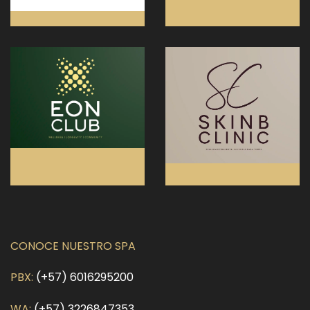
CONOCE NUESTRO SPA
PBX:
(+57) 6016295200
WA:
(+57) 3226847353