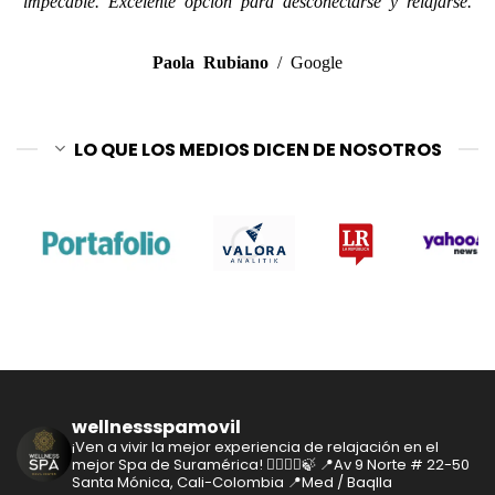
Paola Rubiano
/
Google
LO QUE LOS MEDIOS DICEN DE NOSOTROS
wellnessspamovil
¡Ven a vivir la mejor experiencia de relajación en el
mejor Spa de Suramérica! 🧘‍♂️🧘‍♀️🍃
📍Av 9 Norte # 22-50
Santa Mónica, Cali-Colombia
📍Med / Baqlla