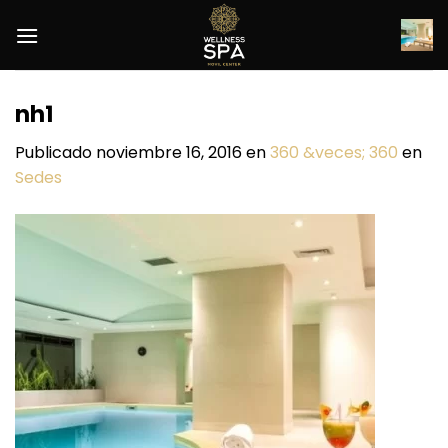
Saltar
al
contenido
nh1
Publicado
noviembre 16, 2016
en
360 &veces; 360
en
Sedes