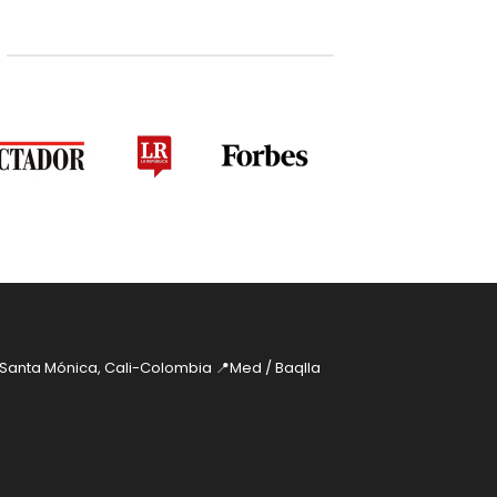
 Santa Mónica, Cali-Colombia
📍Med / Baqlla