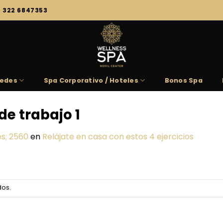
) 322 6847353
edes
Spa Corporativo / Hoteles
Bonos Spa
e trabajo 1
s; 2560
en
Relájate en casa con estos 4 ejercicios
dos.