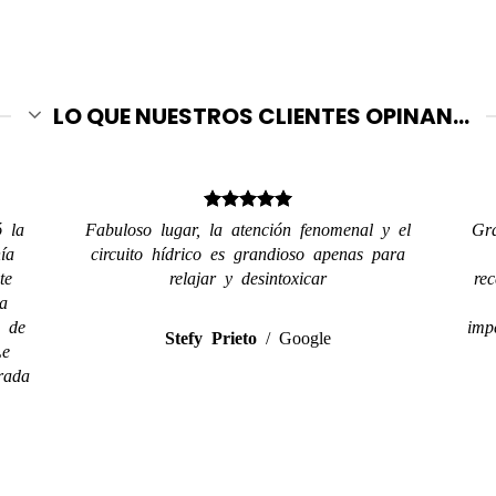
LO QUE NUESTROS CLIENTES OPINAN...
ó la
Fabuloso lugar, la atención fenomenal y el
Gra
ía
circuito hídrico es grandioso apenas para
te
relajar y desintoxicar
re
a
a de
imp
Stefy Prieto
/
Google
Le
rada