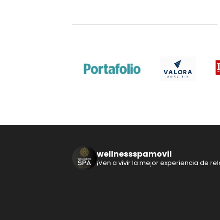
wellnessspamovil
¡Ven a vivir la mejor experiencia de rela