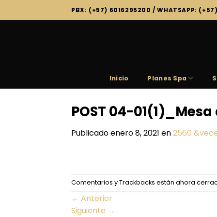
Saltar
PBX: (+57) 6016295200 / WHATSAPP: (+57
al
contenido
Inicio
Planes Spa
S
POST 04-01(1)_Mesa d
Publicado
enero 8, 2021
en
2560 &vece
Comentarios y Trackbacks están ahora cerra
←
Anterior
Siguiente
→