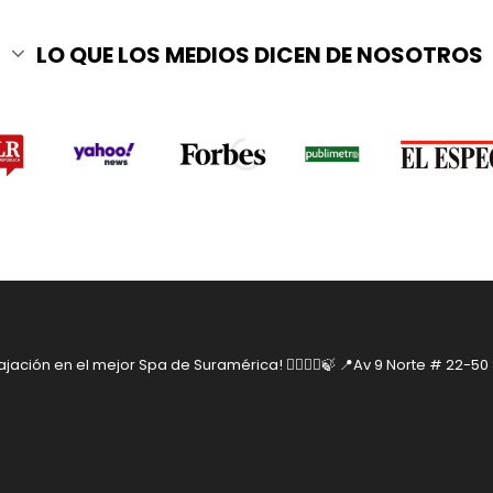
LO QUE LOS MEDIOS DICEN DE NOSOTROS
jación en el mejor Spa de Suramérica! 🧘‍♂️🧘‍♀️🍃
📍Av 9 Norte # 22-50