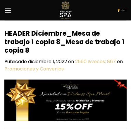
Saltar
al
contenido
HEADER Diciembre_Mesa de
trabajo 1 copia 8_Mesa de trabajo 1
copia 8
Publicado
diciembre 1, 2022
en
2560 &veces; 867
en
Promociones y Convenios