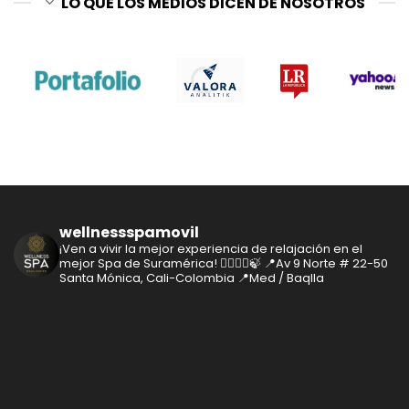
LO QUE LOS MEDIOS DICEN DE NOSOTROS
wellnessspamovil
¡Ven a vivir la mejor experiencia de relajación en el
mejor Spa de Suramérica! 🧘‍♂️🧘‍♀️🍃
📍Av 9 Norte # 22-50
Santa Mónica, Cali-Colombia
📍Med / Baqlla