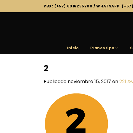
Saltar
PBX: (+57) 6016295200 / WHATSAPP: (+57
al
contenido
Inicio
Planes Spa
S
2
Publicado
noviembre 15, 2017
en
221 &