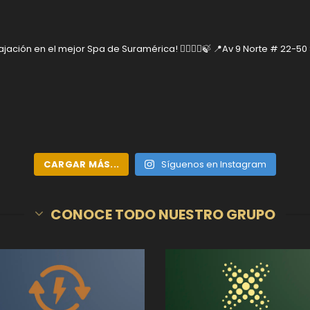
jación en el mejor Spa de Suramérica! 🧘‍♂️🧘‍♀️🍃
📍Av 9 Norte # 22-50
CARGAR MÁS...
Síguenos en Instagram
CONOCE TODO NUESTRO GRUPO