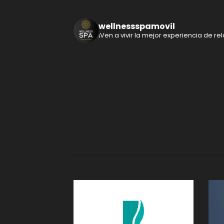
wellnessspamovil
¡Ven a vivir la mejor experiencia de rela