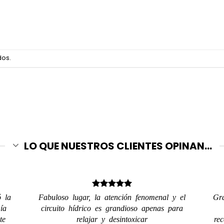
dos.
LO QUE NUESTROS CLIENTES OPINAN...
ó la
Fabuloso lugar, la atención fenomenal y el
Gra
ía
circuito hídrico es grandioso apenas para
te
relajar y desintoxicar
re