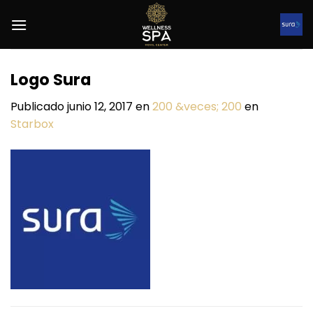
Saltar
al
contenido
Logo Sura
Publicado
junio 12, 2017
en
200 &veces; 200
en
Starbox