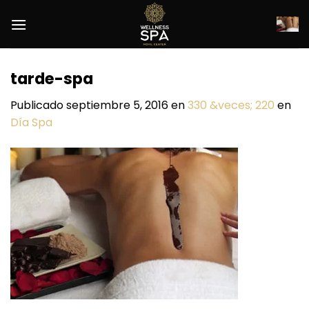
Saltar
al
contenido
tarde-spa
Publicado
septiembre 5, 2016
en
330 &veces; 220
en
Día Spa