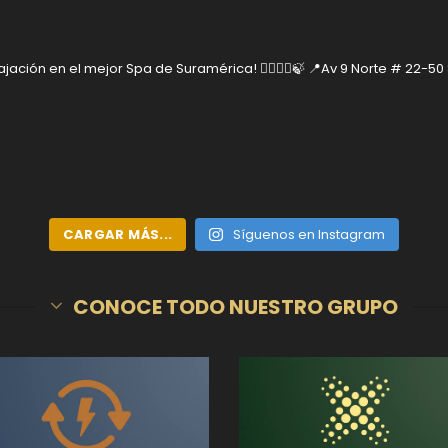
jación en el mejor Spa de Suramérica! 🧘‍♂️🧘‍♀️🍃
📍Av 9 Norte # 22-50
CARGAR MÁS...
Síguenos en Instagram
CONOCE TODO NUESTRO GRUPO