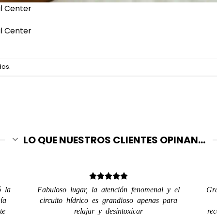
l Center
l Center
dos.
LO QUE NUESTROS CLIENTES OPINAN...
ó la
Fabuloso lugar, la atención fenomenal y el
Gra
ía
circuito hídrico es grandioso apenas para
te
relajar y desintoxicar
re