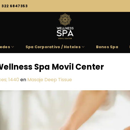
) 322 6847353
edes
Spa Corporativo / Hoteles
Bonos Spa
ellness Spa Movil Center
es; 1440
en
Masaje Deep Tissue