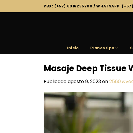
Saltar
PBX: (+57) 6016295200 / WHATSAPP: (+57
al
contenido
Inicio
Planes Spa
S
Masaje Deep Tissue W
Publicado
agosto 9, 2023
en
2560 &vec