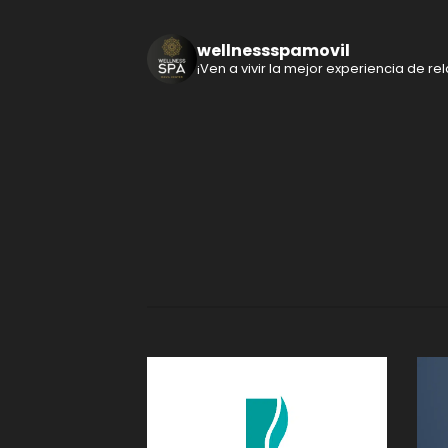
wellnessspamovil
¡Ven a vivir la mejor experiencia de rela