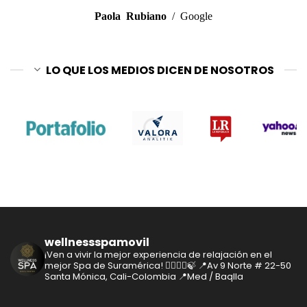
Paola Rubiano
/
Google
LO QUE LOS MEDIOS DICEN DE NOSOTROS
wellnessspamovil
¡Ven a vivir la mejor experiencia de relajación en el
mejor Spa de Suramérica! 🧘‍♂️🧘‍♀️🍃
📍Av 9 Norte # 22-50
Santa Mónica, Cali-Colombia
📍Med / Baqlla