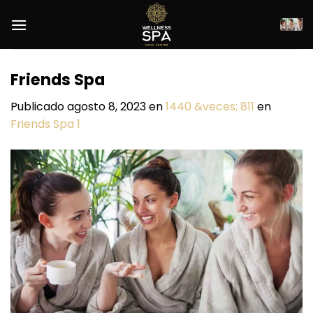
Saltar
al
contenido
Friends Spa
Publicado
agosto 8, 2023
en
1440 &veces; 811
en
Friends Spa 1