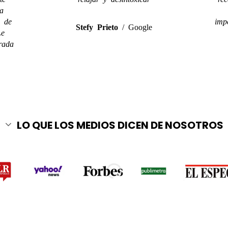
a
a de
imp
Stefy Prieto
/
Google
Le
rada
LO QUE LOS MEDIOS DICEN DE NOSOTROS