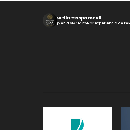
wellnessspamovil
¡Ven a vivir la mejor experiencia de rela