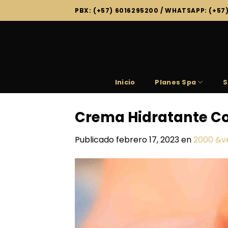
Saltar
PBX: (+57) 6016295200 / WHATSAPP: (+57
al
contenido
Inicio
Planes Spa
S
Crema Hidratante C
Publicado
febrero 17, 2023
en
2000 &v