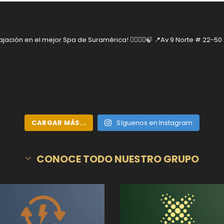
jación en el mejor Spa de Suramérica! 🧘‍♂️🧘‍♀️🍃
📍Av 9 Norte # 22-50
CARGAR MÁS...
Síguenos en Instagram
CONOCE TODO NUESTRO GRUPO