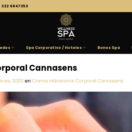
) 322 6847353
edes
Spa Corporativo / Hoteles
Bonos Spa
orporal Cannasens
eces; 2000
en
Crema Hidratante Corporal Cannasens