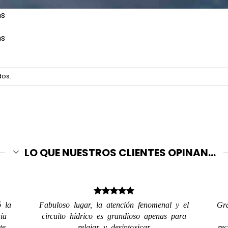
ns
ns
dos.
LO QUE NUESTROS CLIENTES OPINAN...
ó la
Fabuloso lugar, la atención fenomenal y el
Gra
ía
circuito hídrico es grandioso apenas para
te
relajar y desintoxicar
re