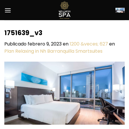
Saltar
al
contenido
1751639_v3
Publicado
febrero 9, 2023
en
1200 &veces; 627
en
Plan Relaxing in Nh Barranquilla Smartsuites